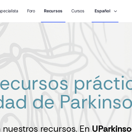
pecialista
Foro
Recursos
Cursos
Español
recursos prácti
dad de Parkins
 nuestros recursos. En
UParkinso