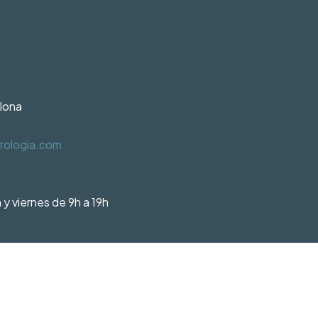
elona
rologia.com
 y viernes de 9h a 19h