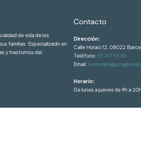
Contacto
calidad de vida de los
Dirección:
s familias. Especializado en
Calle Horaci 12, 08022 Barc
s y trastornos del
Teléfono:
93 417 55 86
Email:
secretaria@sinapsineu
Horario:
De lunes a jueves de 9h a 20h