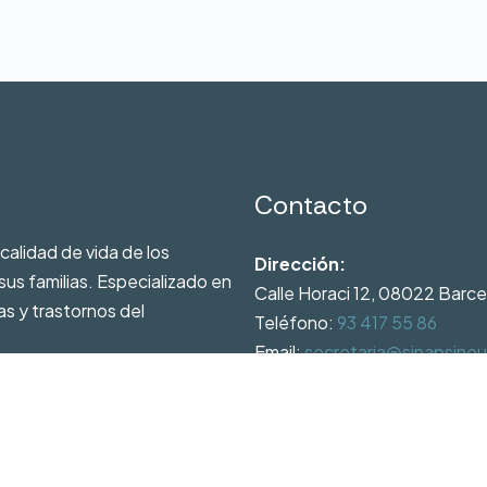
Contacto
calidad de vida de los
Dirección:
s familias. Especializado en
Calle Horaci 12, 08022 Barc
s y trastornos del
Teléfono:
93 417 55 86
Email:
secretaria@sinapsineu
Horario:
De lunes a jueves de 9h a 20h