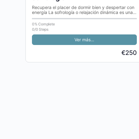
Recupera el placer de dormir bien y despertar con
energía La sofrología o relajación dinámica es una
técnica muy recomendable…
0% Complete
0/0 Steps
Ver más…
€250