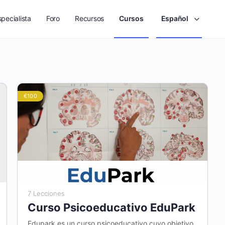
pecialista
Foro
Recursos
Cursos
Español
€100
7 Lecciones
Curso Psicoeducativo EduPark
Edupark es un curso psicoeducativo cuyo objetivo