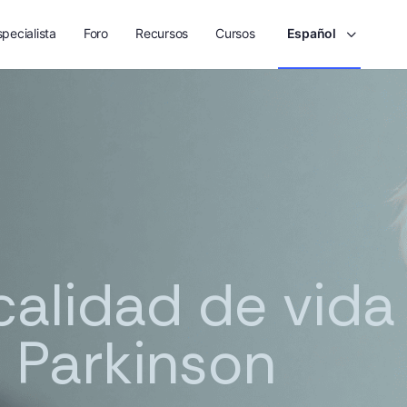
pecialista
Foro
Recursos
Cursos
Español
alidad de vida 
 Parkinson