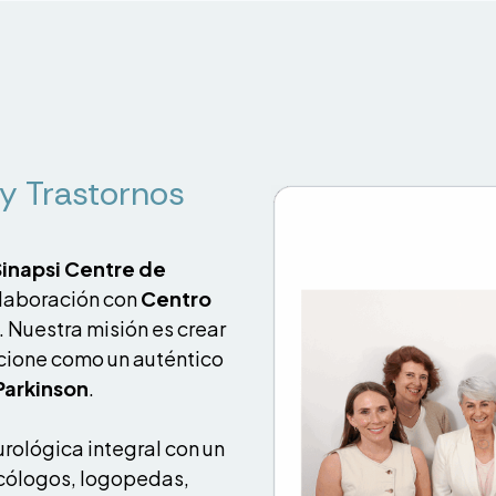
y Trastornos
Sinapsi Centre de
olaboración con
Centro
. Nuestra misión es crear
ncione como un auténtico
Parkinson
.
rológica integral con un
icólogos, logopedas,