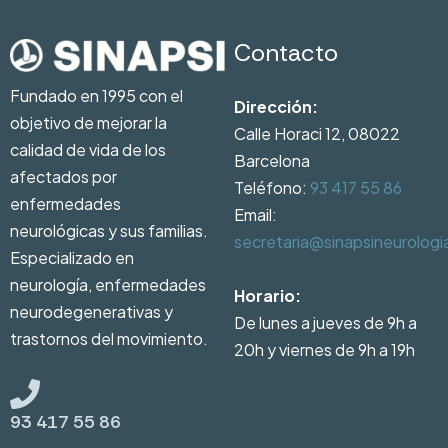
Contacto
Fundado en 1995 con el
Dirección:
objetivo de mejorar la
Calle Horaci 12, 08022
calidad de vida de los
Barcelona
afectados por
Teléfono:
93 417 55 86
enfermedades
Email:
neurológicas y sus familias.
secretaria@sinapsineurolog
Especializado en
neurología, enfermedades
Horario:
neurodegenerativas y
De lunes a jueves de 9h a
trastornos del movimiento.
20h y viernes de 9h a 19h
93 417 55 86