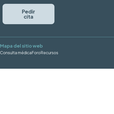
Pedir
cita
Mapa del sitio web
Consulta médica
Foro
Recursos
© 2025 SINAPSI. Centre de
Nota
Política
Política
Neurologia i Neurorehabilitació.
legal
de
de
Tots els drets reservats
privacitat
cookies