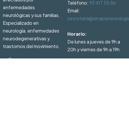
Teléfono:
93 417 55 86
enfermedades
Email:
neurológicas y sus familias.
secretaria@sinapsineurolog
Especializado en
neurología, enfermedades
Horario:
neurodegenerativas y
De lunes a jueves de 9h a
trastornos del movimiento.
20h y viernes de 9h a 19h
93 417 55 86
Pedir
cita