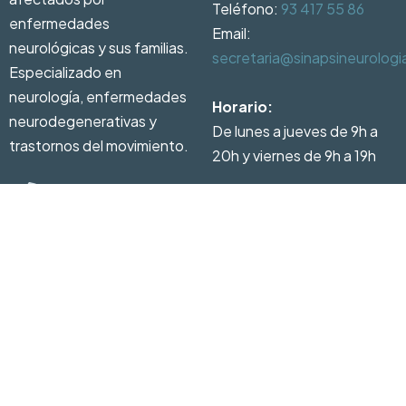
Teléfono:
93 417 55 86
enfermedades
Email:
neurológicas y sus familias.
secretaria@sinapsineurolog
Especializado en
neurología, enfermedades
Horario:
neurodegenerativas y
De lunes a jueves de 9h a
trastornos del movimiento.
20h y viernes de 9h a 19h
93 417 55 86
Pedir
cita