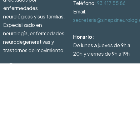
Teléfono:
93 417 55 86
enfermedades
Email:
neurológicas y sus familias.
secretaria@sinapsineurolog
Especializado en
neurología, enfermedades
Horario:
neurodegenerativas y
De lunes a jueves de 9h a
trastornos del movimiento.
20h y viernes de 9h a 19h
93 417 55 86
Pedir
cita