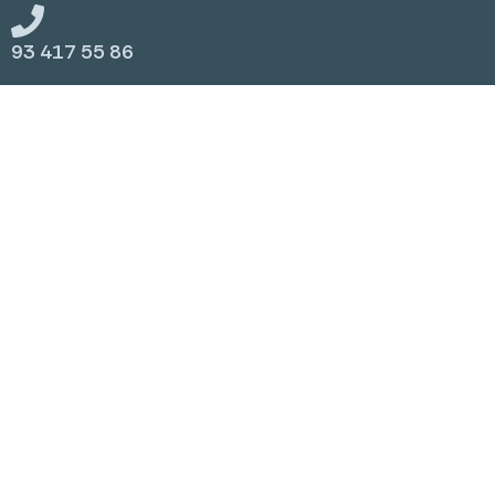
93 417 55 86
Pedir
cita
Mapa del sitio web
Consulta médica
Foro
Recursos
© 2025 SINAPSI. Centre de
Nota
Política
Política
Neurologia i Neurorehabilitació.
legal
de
de