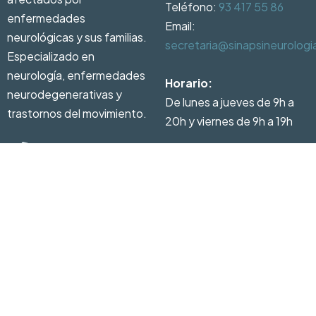
Teléfono:
93 417 55 86
enfermedades
Email:
neurológicas y sus familias.
secretaria@sinapsineurolog
Especializado en
neurología, enfermedades
Horario:
neurodegenerativas y
De lunes a jueves de 9h a
trastornos del movimiento.
20h y viernes de 9h a 19h
93 417 55 86
Pedir
cita